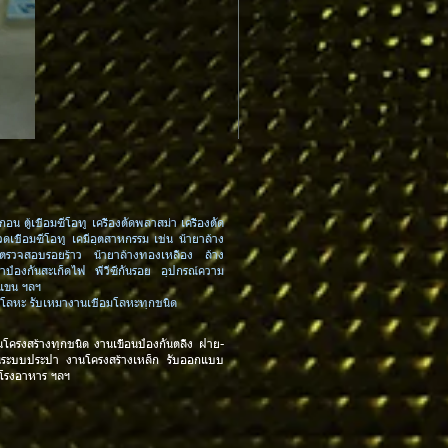
MPCTxx : Contact Tip 0.6-0.8-0.
กอน ตู้เชื่อมซีโอทู เครื่องตัดพลาสม่า เครื่องตัด
วดเชื่อมซีโอทู เคมีอุตสาหกรรม เช่น น้ำยาล้าง
ยาตรวจสอบรอยร้าว น้ำยาล้างทองเหลือง ล้าง
ยาป้องกันสะเก็ดไฟ พีวีซีกันรอย อุปกรณ์ความ
กแขน ฯลฯ
งตัดโลหะ รับเหมางานเชื่อมโลหะทุกชนิด
นโครงสร้างทุกชนิด
งานเขื่อนป้องกันตลิ่ง ฝาย-
นระบบประปา งานโครงสร้างเหล็ก รับออกแบบ
 โรงอาหาร
ฯลฯ