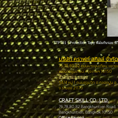
STPT01 | Protection Tape ฟิล์มกันรอย พีว
บริษัท คราฟท์ สกิลล์ จำกัด
76,78,80,82 ถนนบางขุนเทียน แขว
เขตบางขุนเทียน กรุง
เทพฯ 10150
สำนักงาน จ.ระยอง
54/4 หมู่ 1 ถนนสุขุมวิท ต.คลองปูน อ
จ.ระยอง 21170
CRAFT SKILL CO.,LTD.
76,78,80,82 Bangkhuntien Road,
Bangkhuntien, Ba
ngkok 10150
Office Rayong