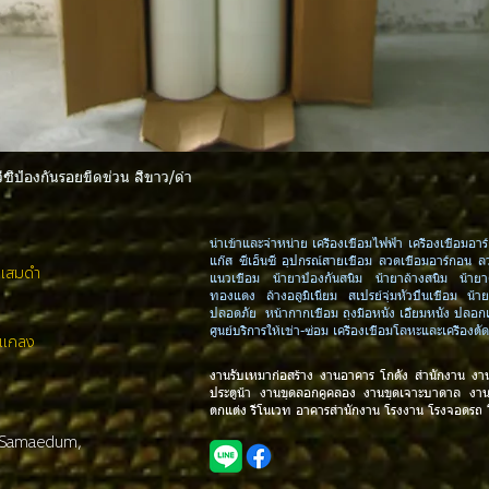
ีซีป้องกันรอยขีดข่วน สีขาว/ดำ
ดูข้อมูลด่วน
นำเข้าและจำหน่าย เครื่องเชื่อมไฟฟ้า เครื่องเชื่อมอาร์
แก๊ส ซีเอ็นซี อุปกรณ์สายเชื่อม ลวดเชื่อมอาร์กอน ล
งแสมดำ
แนวเชื่อม น้ำยาป้องกันสนิม น้ำยาล้างสนิม น้ำ
ทองแดง ล้างอลูมิเนียม สเปรย์จุ่มหัวปืนเชื่อม น้ำ
ปลอดภัย หน้ากากเชื่อม ถุงมือหนัง เอี๊ยมหนัง ปลอ
ศูนย์บริการให้เช่า-ซ่อม เครื่องเชื่อมโลหะและเครื่อ
.แกลง
งานรับเหมาก่อสร้าง งานอาคาร โกดัง สำนักงาน งา
ประตูน้ำ งานขุดลอกคูคลอง งานขุดเจาะบาดาล งา
ตกแต่ง รีโนเวท อาคารสำนักงาน โรงงาน โรงจอดรถ
 Samaedum,