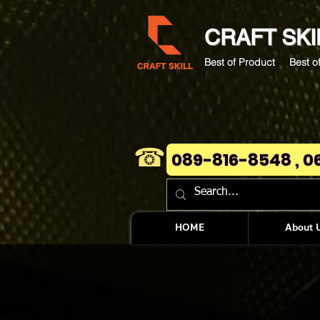
CRAFT
SKI
Best of Product Best of
☎
089-816-8548 , 0
HOME
About 