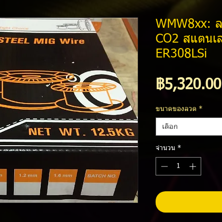
WMW8xx: ลวด
CO2 สแตนเล
ER308LSi
฿5,320.00
ขนาดของลวด
*
เลือก
จำนวน
*