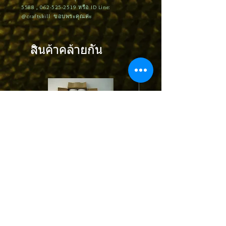
5588
,
062-525-2519
หรือ ID Line:
@craftskill ขอบพระคุณค่ะ
สินค้าคล้ายกัน
STPT01 | Protection Tape ฟิล์มกันรอย
MPCTxx : Contact Tip 0.6-0.
พีวีซีป้องกันรอยขีดข่วน สีขาว/ดำ
1.0-1.2-1.6mm. for Pana/O
M6*45 (1/10pcs.)
บริษัท คราฟท์ สกิลล์ จำกัด