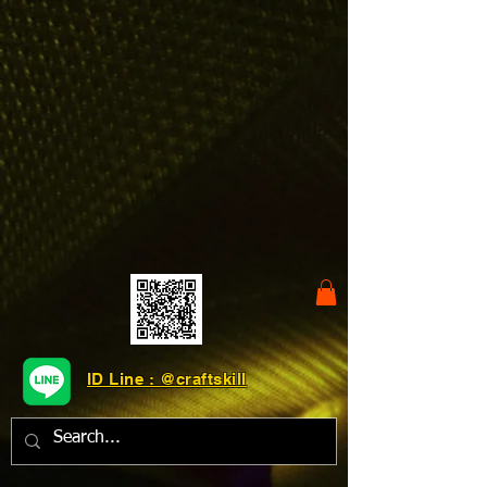
ID Line : @craftskill