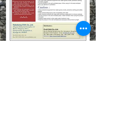
ายประสานงานขาย
สนใจติดต่อสอบถาม ฝ่
บริษัท คราฟท์ สกิลล์ จำกัด
โทร.089-816-8548,
062-525-2519
ID LINE: @craftskill Email:
sales@craftskill.co
พิเศษ....สนใจวันนี้ ให้
คำปรึกษา..ฟรี
บริษัท คราฟท์ สกิลล์ จำกัด
76,78,80,82 ถนนบางขุนเทียน แขวงแสมดำ
เขตบางขุนเทียน กรุง
เทพฯ 10150
สำนักงาน จ.ระยอง
54/4 หมู่ 1 ถนนสุขุมวิท ต.คลองปูน อ.แกลง จ.ระยอง 21170