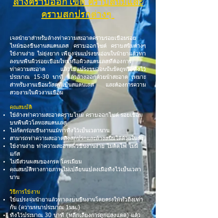
ล้างคราบออกไซด์ คราบสนิมและ
คราบสกปรกต่างๆ
เจลน้ำยาสำหรับล้างทำความสะอาดคราบรอยเชื่อมรอย
ไหม้ของชิ้นงานสแตนเลส คราบออกไซด์ คราบสนิมต่างๆ
ใช้งานง่าย ไม่ยุ่งยาก เพียงจุ่มแปรงขนอ่อนในน้ำยาแล้วทา
ลงบนพื้นผิวรอยเชื่อมใหม่หรือผิวสแตนเลสที่ต้องการ
ทำความสะอาด แล้วใช้แปรงขนอ่อนนั้นขัดถูหรือทิ้งไว้
ประมาณ 15-30 นาที แล้วล้างออกด้วยน้ำสะอาด เหมาะ
สำหรับงานเชื่อมวัสดุที่เป็นสแตนเลส และต้องการความ
สวยงามในผิวงานเชื่อม
คุณสมบัติ
ใช้ล้างทำความสะอาดคราบไหม้ คราบออกไซด์ รอยเชื่อม
บนพื้นผิวโลหะสแตนเลส
​​ไม่กัดกร่อนชิ้นงานแม้ทาทิ้งไว้เป็นเวลานาน
สามารถทำความสะอาดสิ่งสกปรกและล้างสนิมได้ด้วยในตัว
ใช้งานง่าย ทำความสะอาดผิวชิ้นงานง่าย ไม่ติดไฟ ไม่มี
แก๊ส
ไม่มีส่วนผสมของกรด โครเมียม
คุณสมบัติทางกายภาพไม่เปลี่ยนแปลงเมื่อทิ้งไว้เป็นเวลา
นาน
วิธีการใช้งาน
ใช้แปรงจุ่มน้ำยาแล้วทาลงบนชิ้นงานโดยตรงให้ทั่วถึงเท่า
กัน (ความหนาประมาณ 1มม.)
ทิ้งไว้ประมาณ 30 นาที (หลีกเลี่ยงการถูกแสงแดด) แล้ว