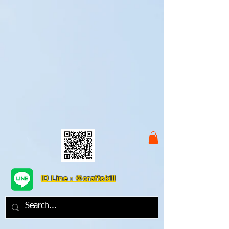
ID Line : @craftskill