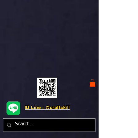
ID Line : @craftskill