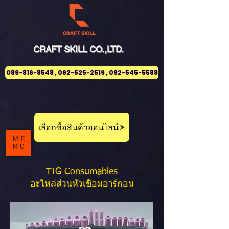
CRAFT
SKILL
CO.,LTD.
089-816-8548 , 062-525-2519 , 092-545-5588
เลือกซื้อสินค้าออนไลน์
ME
NU
TIG Consumables
อะไหล่ส่วนหัวเชื่อมอาร์กอน