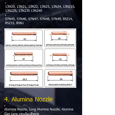
13N20, 13N21, 13N22, 13N23, 13N24, 13N21S,
13N22S, 13N23S 13N24S
57N45, 57N46, 57N47, 57N48, 57N49, 85Z14,
85Z15, 85N1
4. Alumina Nozzle
Alumina Nozzle, Long Alumina Nozzle, Alumina
Gas Lens กระเบื้องสีชมพู