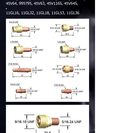
45V64, 995795, 45V63, 45V116S, 45V64S,
11GL16, 11GL32, 11GL18, 11GL53, 11GL36