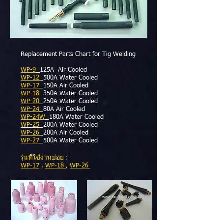
Replacement Parts Chart for Tig Welding
WP-9
125A Air Cooled
WP-12
500A Water Cooled
WP-17
150A Air Cooled
WP-18
350A Water Cooled
WP-20
250A Water Cooled
WP-24
80A Air Cooled
WP-24W
180A Water Cooled
WP-25
200A Water Cooled
WP-26
200A Air Cooled
WP-27
500A Water Cooled
รุ่นที่ใช้งานบ่อย
:
WP-17
,
WP-18
,
WP-26