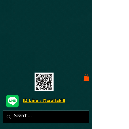
ID Line : @craftskill