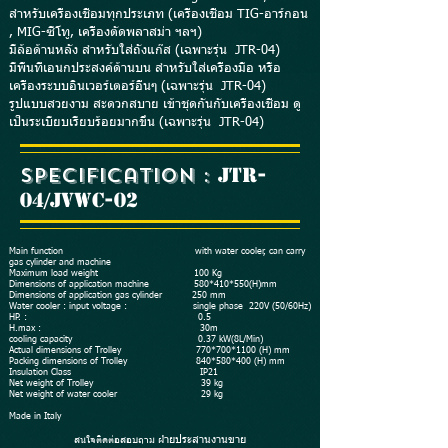
สำหรับเครื่องเชื่อมทุกประเภท (เครื่องเชื่อม TIG-อาร์กอน
, MIG-ซีโทู, เครื่องตัดพลาสม่า ฯลฯ)
มีล้อด้านหลัง สำหรับใส่ถังแก๊ส (เฉพาะรุ่น JTR-04)
มีพื้นที่เอนกประสงค์ด้านบน สำหรับใส่เครื่องมือ หรือ
เครื่องระบบอินเวอร์เตอร์อื่นๆ (เฉพาะรุ่น
JTR-04)
รูปแบบสวยงาม สะดวกสบาย เข้าชุดกันกับเครื่องเชื่อม ดู
เป็นระเบียบเรียบร้อยมากขึ้น (เฉพาะรุ่น
JTR-04)
Specification :
JTR-
04/JVWC-02
Main function with water cooler, can carry
gas cylinder and machine
Maximum load weight 100 Kg
Dimensions of application machine 580*410*550(H)mm
Dimensions of application gas cylinder 250 mm
Water cooler : input voltage : single phase 220V (50/60Hz)
HP. : 0.5
H.max : 30m
cooling capacity 0.37 kW(8L/Min)
Actual dimensions of Trolley 770*700
*1100
(H) mm
Packing dimensions of Trolley 840*580*400 (H) mm
Insulation Class IP21
Net weight of Trolley 39 kg
Net weight of water cooler 29 kg
Made in Italy
ายประสานงานขาย
สนใจติดต่อสอบถาม ฝ่