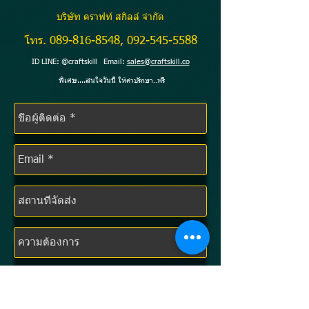
บริษัท คราฟท์ สกิลล์ จำกัด
โทร.
089-816-8548
,
092-545-5588
ID LINE: @craftskill Email:
sales@craftskill.co
พิเศษ....สนใจวันนี้ ให้
คำปรึกษา..ฟรี