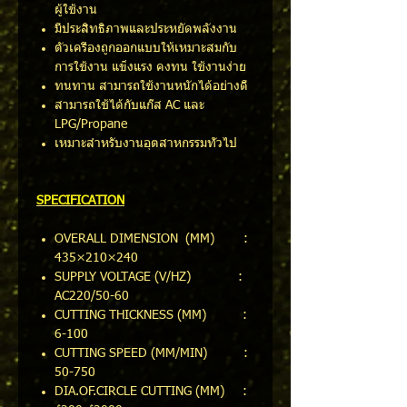
ผู้ใช้งาน
มีประสิทธิภาพและประหยัดพลังงาน
ตัวเครื่องถูกออกแบบให้เหมาะสมกับ
การใช้งาน แข็งแรง คงทน ใช้งานง่าย
ทนทาน สามารถใช้งานหนักได้อย่างดี
สามารถใช้ได้กับแก๊ส AC และ
LPG/Propane
เหมาะสำหรับงานอุตสาหกรรมทั่วไป
SPECIFICATION
OVERALL DIMENSION (MM) :
435×210×240
SUPPLY VOLTAGE (V/HZ) :
AC220/50-60
CUTTING THICKNESS (MM) :
6-100
CUTTING SPEED (MM/MIN) :
50-750
DIA.OF.CIRCLE CUTTING (MM) :