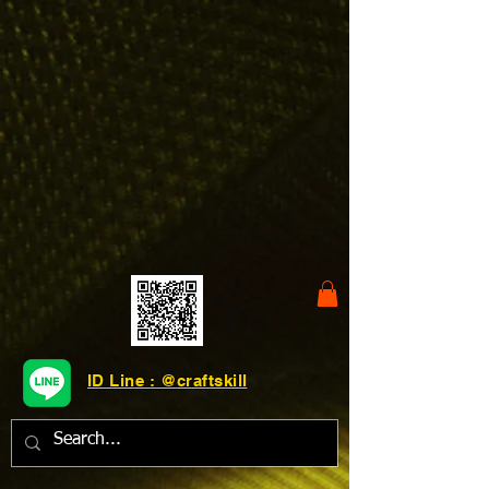
ID Line : @craftskill