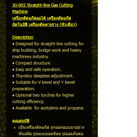
JG-002 Straight-line Gas Cutting
Machine
เครื่องตัดแก๊สออโต้ เครื่องตัดแก๊ส
อัตโนมัติ เครื่องตัดตามราง (หัวเดี่ยว)
Description
♦ Designed for straight-line cutting for
ship building, bridge work and heavy
machinery industry.
♦ Compact structure
♦ Easy and safe operation.
♦ Thyristor sleepless adjustment.
♦ Suitable for V bevel and Y bevel
preparation.
♦ Optional two torches for higher
cutting efficiency.
♦ Available for acetylene and propane.
คุณสมบัติ
เป็นเครื่องตัดแก๊ส ถูกออกแบบมาอย่าง
ทันสมัย รูปแบบยอดนิยม ปลอดภัยต่อ