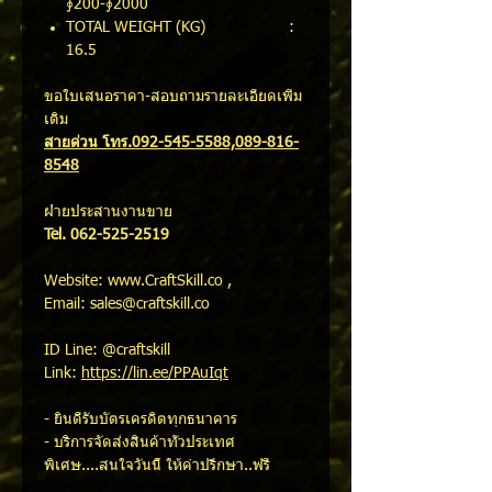
∮200-∮2000
TOTAL WEIGHT (KG) :
16.5
ขอใบเสนอราคา-สอบถามรายละเอียดเพิ่ม
เติม
สายด่วน โทร.092-545-5588,089-816-
8548
ฝ่ายประสานงานขาย
Tel. 062-525-2519
Website: www.CraftSkill.co ,
Email: sales@craftskill.co
ID Line: @craftskill
Link:
https://lin.ee/PPAuIqt
- ยินดีรับบัตรเครดิตทุกธนาคาร
- บริการจัดส่งสินค้าทั่วประเทศ
พิเศษ....สนใจวันนี้ ให้คำปรึกษา..ฟรี