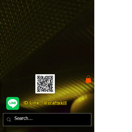
ID Line : @craftskill