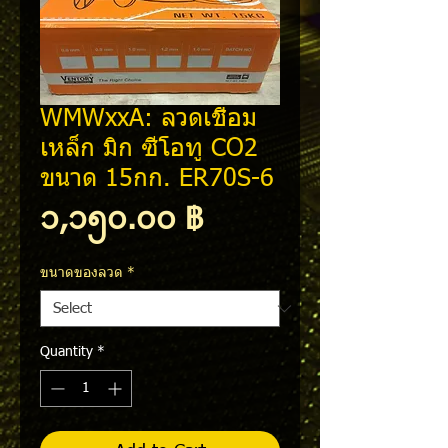
WMWxxA: ลวดเชื่อม
เหล็ก มิก ซีโอทู CO2
ขนาด 15กก. ER70S-6
Price
၁,၁၅၀.၀၀ ฿
ขนาดของลวด
*
Quantity
*