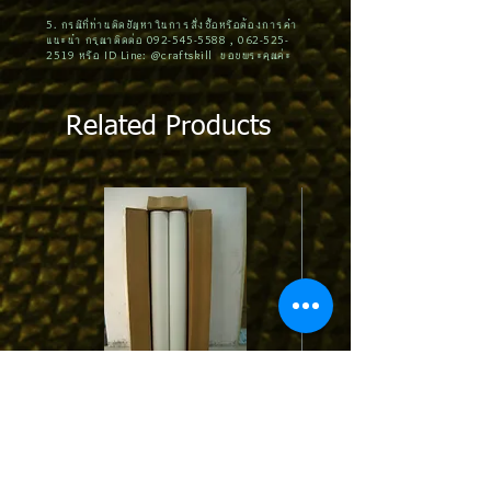
5. กรณีที่ท่านติดปัญหาในการสั่งซื้อหรือต้องการคำ
แนะนำ กรุณาติดต่อ
092-545-5588
,
062-525-
2519
หรือ ID Line: @craftskill ขอบพระคุณค่ะ
Related Products
STPT01 | Protection Tape ฟิล์มกันรอย
MPCTxx : Contact Tip 0.6-0.
พีวีซีป้องกันรอยขีดข่วน สีขาว/ดำ
1.0-1.2-1.6mm. for Pana/O
M6*45 (1/10pcs.)