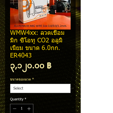
WMW4xx: ลวดเชื่อม
มิก ซีโอทู CO2 อลูมิ
เนียม ขนาด 6.0กก.
ER4043
Price
၃,၁၂၀.၀၀ ฿
ขนาดของลวด
*
Quantity
*