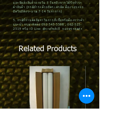
และจัดส่งสินค้าภายใน 3 วันหลังจากได้รับชำระ
ค่าสินค้า (กรณีชำระด้วยบัตรเครดิต ต้องรอระบบ
อัตโนมัติประมาณ 7-14 วันทำการ)
5. กรณีที่ท่านติดปัญหาในการสั่งซื้อหรือต้องการคำ
แนะนำ กรุณาติดต่อ
092-545-5588
,
062-525-
2519
หรือ ID Line: @craftskill ขอบพระคุณค่ะ
Related Products
STPT01 | Protection Tape ฟิล์มกันรอย
MPCTxx : Contact Tip 0.6-0.
พีวีซีป้องกันรอยขีดข่วน สีขาว/ดำ
1.0-1.2-1.6mm. for Pana/O