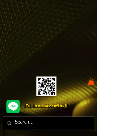
ID Line : @craftskill