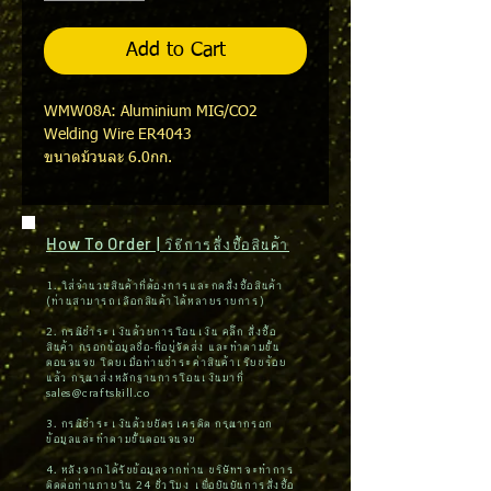
Add to Cart
WMW08A: Aluminium MIG/CO2
Welding Wire ER4043
ขนาดม้วนละ 6.0กก.
How To Order | วิธีการสั่งซื้อสินค้า
1. ใส่จำนวนสินค้าที่ต้องการและกดสั่งซื้อสินค้า
(ท่านสามารถเลือกสินค้าได้หลายรายการ)
2. กรณีชำระเงินด้วยการโอนเงิน คลิ๊ก สั่งซื้อ
สินค้า กรอกข้อมูลชื่อ-ที่อยู่จัดส่ง และทำตามขั้น
ตอนจนจบ โดยเมื่อท่านชำระค่าสินค้าเรียบร้อย
แล้ว กรุณาส่งหลักฐานการโอนเงินมาที่
sales@craftskill.co
3. กรณีชำระเงินด้วยบัตรเครดิต กรุณากรอก
ข้อมูลและทำตามขั้นตอนจนจบ
4. หลังจากได้รับข้อมูลจากท่าน บริษัทฯจะทำการ
ติดต่อท่านภายใน 24 ชั่วโมง เพื่อยืนยันการสั่งซื้อ