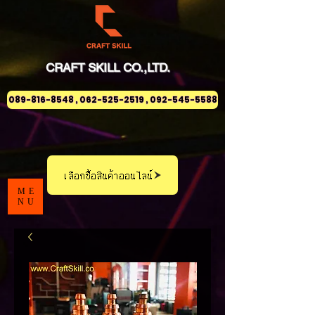
CRAFT
SKILL
CO.,LTD.
089-816-8548 , 062-525-2519 , 092-545-5588
เลือกซื้อสินค้าออนไลน์
ME
NU