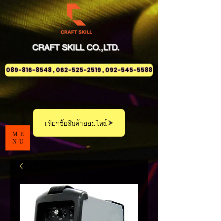
CRAFT
SKILL
CO.,LTD.
089-816-8548 , 062-525-2519 , 092-545-5588
เลือกซื้อสินค้าออนไลน์
ME
NU