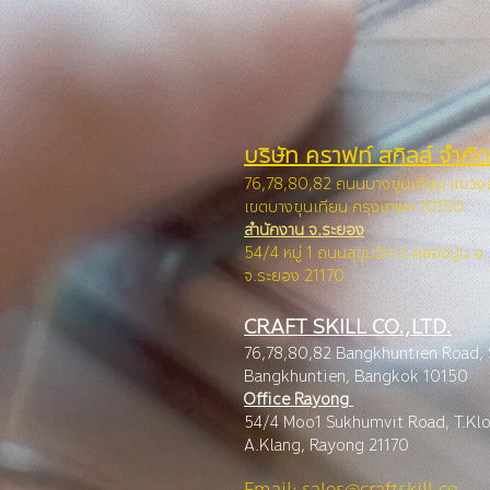
บริษัท คราฟท์ สกิลล์ จำกัด
76,78,80,82 ถนนบางขุนเทียน แขว
เขตบางขุนเทียน กรุง
เทพฯ 10150
สำนักงาน จ.ระยอง
54/4 หมู่ 1 ถนนสุขุมวิท ต.คลองปูน อ
จ.ระยอง 21170
CRAFT SKILL CO.,LTD.
76,78,80,82 Bangkhuntien Road,
Bangkhuntien, Ba
ngkok 10150
Office Rayong
54/4 Moo1 Sukhumvit Road, T.Kl
A.Klang, Rayong 21170
Email: sales@craftskill.co