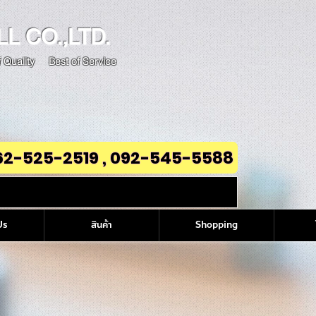
LL
CO.,LTD.
 Quality Best of Service
62-525-2519 , 092-545-5588
Us
สินค้า
Shopping