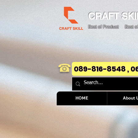
CRAFT
SKI
Best of Product Best of
☎
089-816-8548 , 0
HOME
About 