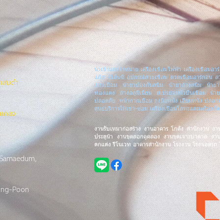
นำเข้าและจำหน่าย เครื่องเชื่อมไฟฟ้า เครื่องเชื่อมอาร์
แก๊ส ซีเอ็นซี อุปกรณ์สายเชื่อม ลวดเชื่อมอาร์กอน ล
งแสมดำ
แนวเชื่อม น้ำยาป้องกันสนิม น้ำยาล้างสนิม น้ำ
ทองแดง ล้างอลูมิเนียม สเปรย์จุ่มหัวปืนเชื่อม น้ำ
ปลอดภัย หน้ากากเชื่อม ถุงมือหนัง เอี๊ยมหนัง ปลอ
ศูนย์บริการให้เช่า-ซ่อม เครื่องเชื่อมโลหะและเครื่อ
.แกลง
งานรับเหมาก่อสร้าง งานอาคาร โกดัง สำนักงาน งา
ประตูน้ำ งานขุดลอกคูคลอง งานขุดเจาะบาดาล งา
ตกแต่ง รีโนเวท อาคารสำนักงาน โรงงาน โรงจอดรถ
 Samaedum,
ong-Poon