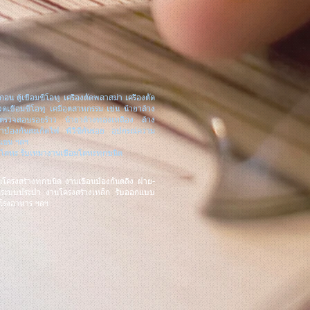
กอน ตู้เชื่อมซีโอทู เครื่องตัดพลาสม่า เครื่องตัด
วดเชื่อมซีโอทู เคมีอุตสาหกรรม เช่น น้ำยาล้าง
ยาตรวจสอบรอยร้าว น้ำยาล้างทองเหลือง ล้าง
ยาป้องกันสะเก็ดไฟ พีวีซีกันรอย อุปกรณ์ความ
กแขน ฯลฯ
งตัดโลหะ รับเหมางานเชื่อมโลหะทุกชนิด
นโครงสร้างทุกชนิด
งานเขื่อนป้องกันตลิ่ง ฝาย-
นระบบประปา งานโครงสร้างเหล็ก รับออกแบบ
 โรงอาหาร
ฯลฯ