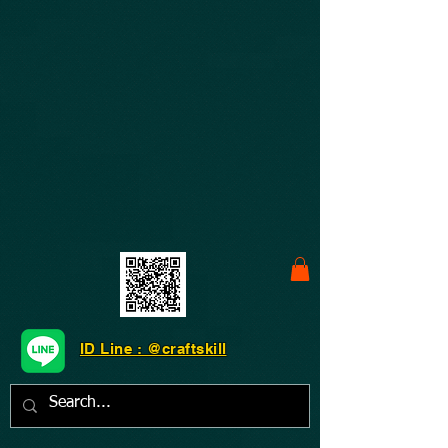
ID Line : @craftskill