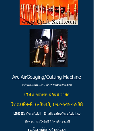
Arc AirGouging/Cutting Machine
ายประสานงานขาย
สนใจติดต่อสอบถาม ฝ่
บริษัท คราฟท์ สกิลล์ จำกัด
โทร.089-816-8548,
092-545-5588
LINE ID: @craftskill Email:
sales@craftskill.co
พิเศษ....สนใจวันนี้ ให้
คำปรึกษา..ฟรี
เครื่องตัดเซาะร่อง