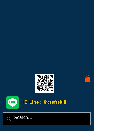
ID Line : @craftskill