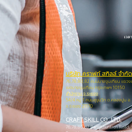
เวลา
บริษัท คราฟท์ สกิลล์ จำกัด
76,78,80,82 ถนนบางขุนเทียน แขว
เขตบางขุนเทียน กรุง
เทพฯ 10150
สำนักงาน จ.ระยอง
54/4 หมู่ 1 ถนนสุขุมวิท ต.คลองปูน อ
จ.ระยอง 21170
CRAFT SKILL CO.,LTD.
76,78,80,82 Bangkhuntien Road,