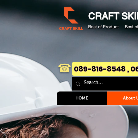
CRAFT
SKI
Best of Product Best of
☎
089-816-8548 , 0
HOME
About 