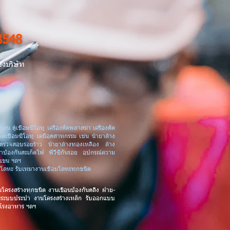
8548
งบริษัท
กอน ตู้เชื่อมซีโอทู เครื่องตัดพลาสม่า เครื่องตัด
วดเชื่อมซีโอทู เคมีอุตสาหกรรม เช่น น้ำยาล้าง
ยาตรวจสอบรอยร้าว น้ำยาล้างทองเหลือง ล้าง
ยาป้องกันสะเก็ดไฟ พีวีซีกันรอย อุปกรณ์ความ
กแขน ฯลฯ
งตัดโลหะ รับเหมางานเชื่อมโลหะทุกชนิด
นโครงสร้างทุกชนิด
งานเขื่อนป้องกันตลิ่ง ฝาย-
นระบบประปา งานโครงสร้างเหล็ก รับออกแบบ
 โรงอาหาร
ฯลฯ