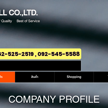
LL
CO.,LTD.
 Quality Best of Service
62-525-2519 , 092-545-5588
Us
สินค้า
Shopping
COMPANY PROFILE