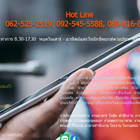
Hot Line
062-525-2519, 092-545-5588, 089-816-
ทำการ 8.30-17.30 หยุดวันเสาร์ - อาทิตย์และวันนักขัตฤกษ์ตามประกาศขอ
นำเข้าและจำหน่าย เครื่องเชื่อมไฟฟ้า เครื่องเชื่อมอาร์
แก๊ส ซีเอ็นซี อุปกรณ์สายเชื่อม ลวดเชื่อมอาร์กอน ล
งแสมดำ
แนวเชื่อม น้ำยาป้องกันสนิม น้ำยาล้างสนิม น้ำ
ทองแดง ล้างอลูมิเนียม สเปรย์จุ่มหัวปืนเชื่อม น้ำ
ปลอดภัย หน้ากากเชื่อม ถุงมือหนัง เอี๊ยมหนัง ปลอ
ศูนย์บริการให้เช่า-ซ่อม เครื่องเชื่อมโลหะและเครื่อ
.แกลง
งานรับเหมาก่อสร้าง งานอาคาร โกดัง สำนักงาน งา
ประตูน้ำ งานขุดลอกคูคลอง งานขุดเจาะบาดาล งา
ตกแต่ง รีโนเวท อาคารสำนักงาน โรงงาน โรงจอดรถ
 Samaedum,