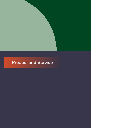
Product and Service
Auto Cutting Tip นมหนูตัดแก๊สออโต้
เครื่องเชื่อมและอุปกรณ์
cutting
เครื่อง
tip
เชื่อม
nozzle
และ
นมหนู
อุปกรณ์
ตัด
แก๊ส
ชุด
เครื่องตัดโลหะและอุปกรณ์
อุปกรณ์เชื่อม-ตัด Tig MIG Plasma
ตัด