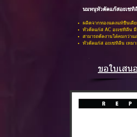
นมหนูหัวตัดแก๊สอะเซทิ
ผลิตจากทองแดงแท้ชิ้นเดียว
หัวตัดแก๊ส AC อะเซทิลีน มี
สามารถตัดงานได้คมกว่าแล
หัวตัดแก๊ส อะเซทิลีน เห
ขอใบเสน