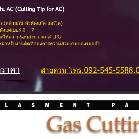
ลีน AC (Cutting Tip for AC)
 (คล้ายกับ หัวตัดแก๊ส แฮร์ริส)
ตั้งแต่เบอร์ 0 – 7
ะให้ความร้อนสูงกว่าแก๊ส LPG
มาะสำหรับงานตัดที่ต้องการความสวยงามของรอยตัด
อราคา
สายด่วน โทร.092-545-5588,