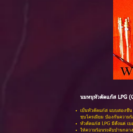
นมหนูหัวตัดแก๊ส LPG (C
เป็นหัวตัดแก๊ส แบบสองชั้
ชุบโครเมียม ป้องกันควา
หัวตัดแก๊ส LPG มีตั้งแต่ เ
ให้ความร้อนระดับปานกลา