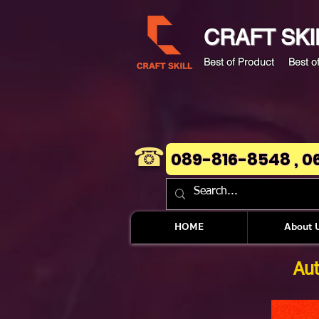
CRAFT
SKI
Best of Product Best of
☎
089-816-8548 , 0
HOME
About 
Aut