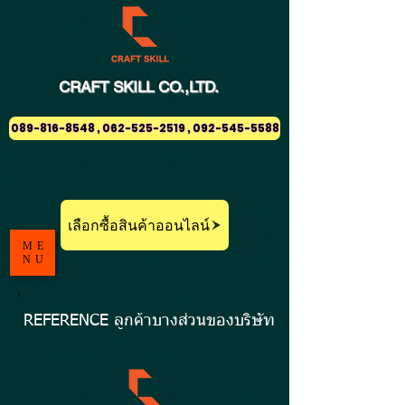
CRAFT
SKILL
CO.,LTD.
089-816-8548 , 062-525-2519 , 092-545-5588
เลือกซื้อสินค้าออนไลน์
ME
NU
REFERENCE ลูกค้าบางส่วนของบริษัท