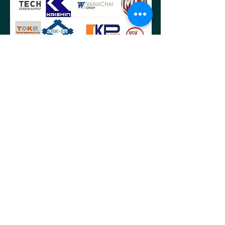
บริษัทฯ เปิดทำการปกติ
8.30-17.30
น.หยุดวันเสาร์-
อาทิตย์และวันนักขัตฤกษ์ตามประกาศของบริษัท
** Hot Line สายด่วน **
092-545-5588
,
062-525-2519
,
089-
816-8548
บริษัท คราฟท์ สกิลล์ จำกัด
76,78,80,82 ถนนบางขุนเทียน แขวงแสมดำ
เขตบางขุนเทียน กรุง
เทพฯ 10150
สำนักงาน จ.ระยอง
54/4 หมู่ 1 ถนนสุขุมวิท ต.คลองปูน อ.แกลง จ.ระยอง 21170
CRAFT SKILL CO.,LTD.
76,78,80,82 Bangkhuntien Road, Samaedum,
Bangkhuntien, Ba
ngkok 10150
Office Rayong