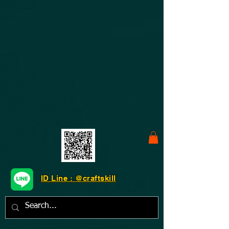
ID Line : @craftskill