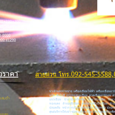
00×220×200
0/50-60
00
-8000
000-∮1290
อราคา
สายด่วน โทร.092-545-5588
นำเข้าและจำหน่าย เครื่องเชื่อมไฟฟ้า เครื่องเชื่อมอาร์
แก๊ส ซีเอ็นซี อุปกรณ์สายเชื่อม ลวดเชื่อมอาร์กอน ล
งแสมดำ
แนวเชื่อม น้ำยาป้องกันสนิม น้ำยาล้างสนิม น้ำ
ทองแดง ล้างอลูมิเนียม สเปรย์จุ่มหัวปืนเชื่อม น้ำ
ปลอดภัย หน้ากากเชื่อม ถุงมือหนัง เอี๊ยมหนัง ปลอ
ศูนย์บริการให้เช่า-ซ่อม เครื่องเชื่อมโลหะและเครื่อ
.แกลง