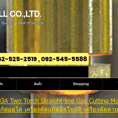
LL
CO.,LTD.
 Quality Best of Service
62-525-2519 , 092-545-5588
Us
สินค้า
Shopping
03A
Two Torch
Straight-line Gas Cutting M
แก๊สออโต้ เครื่องตัดแก๊สอัตโนมัติ เครื่องตัดตามร