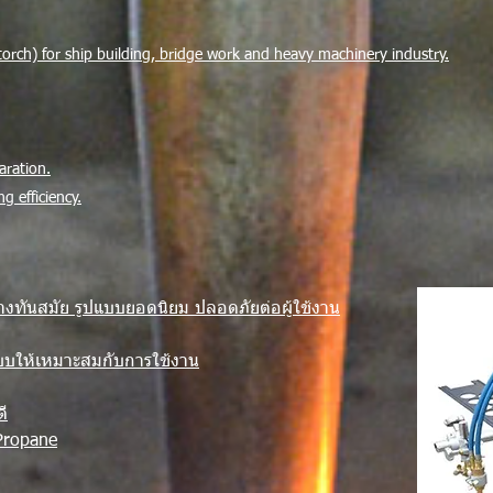
 torch) for ship building, bridge work and heavy machinery industry.
aration.
g efficiency.
่างทันสมัย รูปแบบยอดนิยม ปลอดภัยต่อผู้ใช้งาน
แบบให้เหมาะสมกับการใช้งาน
ี
Propane