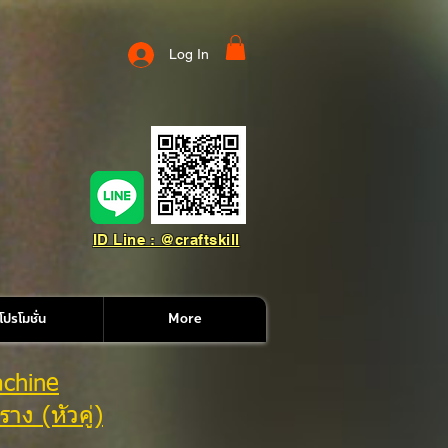
Log In
ID Line : @craftskill
โปรโมชั่น
More
achine
าง (หัวคู่)