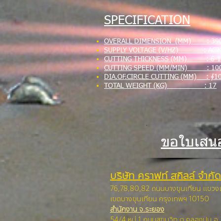
SPECIFICATION
OVERALL DIMENSION (MM) : 39
SUPPLY VOLTAGE (V/HZ) : AC22
CUTTING THICKNESS (MM) : 6-1
CUTTING SPEED (MM/MIN) : 100
DIA.OF.CIRCLE CUTTING (MM) : ∮1
TOTAL WEIGHT (KG) : 17
ขอใบเสน
บริษัท คราฟท์ สกิลล์ จำกัด
76,78,80,82 ถนนบางขุนเทียน แขว
เขตบางขุนเทียน กรุง
เทพฯ 10150
สำนักงาน จ.ระยอง
54/4 หมู่ 1 ถนนสุขุมวิท ต.คลองปูน อ