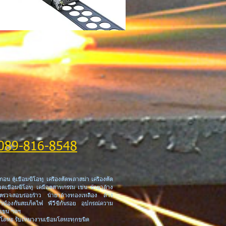
,089-816-8548
กอน ตู้เชื่อมซีโอทู เครื่องตัดพลาสม่า เครื่องตัด
วดเชื่อมซีโอทู เคมีอุตสาหกรรม เช่น น้ำยาล้าง
ยาตรวจสอบรอยร้าว น้ำยาล้างทองเหลือง ล้าง
ยาป้องกันสะเก็ดไฟ พีวีซีกันรอย อุปกรณ์ความ
กแขน ฯลฯ
งตัดโลหะ รับเหมางานเชื่อมโลหะทุกชนิด