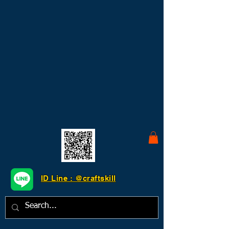
ID Line : @craftskill