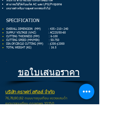
ทนทาน สามารถใช้งานหนักได้อย่างดี
สามารถใช้ได้กับแก๊ส AC และ LPG/Propane
เหมาะสำหรับงานอุตสาหกรรมทั่วไป
SPECIFICATION
OVERALL DIMENSION (MM) : 435×210×240
SUPPLY VOLTAGE (V/HZ) : AC220/50-60
CUTTING THICKNESS (MM) : 6-100
CUTTING SPEED (MM/MIN) : 50-750
DIA.OF.CIRCLE CUTTING (MM) : ∮200-∮2000
TOTAL WEIGHT (KG) : 16.5
ขอใบเสนอราคา
บริษัท คราฟท์ สกิลล์ จำกัด
76,78,80,82 ถนนบางขุนเทียน แขวงแสมดำ
เขตบางขุนเทียน กรุง
เทพฯ 10150
สำนักงาน จ.ระยอง
54/4 หมู่ 1 ถนนสุขุมวิท ต.คลองปูน อ.แกลง จ.ระยอง 21170
CRAFT SKILL CO.,LTD.
76,78,80,82 Bangkhuntien Road, Samaedum,
Bangkhuntien, Ba
ngkok 10150