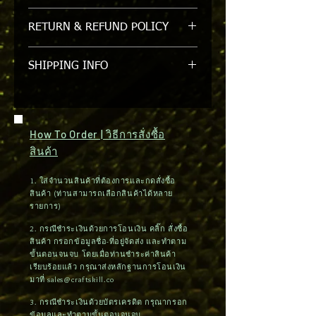
STH004 | WELDING Glass / กระจกใส
RETURN & REFUND POLICY
สำหรับ STH001
รับเปลี่ยนหรือคืนภายใน 7 วัน/ขอสงวน
SHIPPING INFO
สิทธิ์ในการคืนหรือเปลี่ยนสินค้าที่ถูกแกะ
ออกจาก packgage แล้ว
สินค้ามีในสต๊อค สามารถจัดส่งสินค้าได้
ภายใน 1-2 วัน (กรุงเทพฯและปริมณฑล)
ต่างจังหวัดใช้เวลา 3-5 วัน / จัดส่งได้ทาง
How To Order | วิธีการสั่งซื้อ
ไปรษณีย์
สินค้า
1. ใส่จำนวนสินค้าที่ต้องการและกดสั่งซื้อ
สินค้า (ท่านสามารถเลือกสินค้าได้หลาย
รายการ)
2. กรณีชำระเงินด้วยการโอนเงิน คลิ๊ก สั่งซื้อ
สินค้า กรอกข้อมูลชื่อ-ที่อยู่จัดส่ง และทำตาม
ขั้นตอนจนจบ โดยเมื่อท่านชำระค่าสินค้า
เรียบร้อยแล้ว กรุณาส่งหลักฐานการโอนเงิน
มาที่
sales@craftskill.co
3. กรณีชำระเงินด้วยบัตรเครดิต กรุณากรอก
ข้อมูลและทำตามขั้นตอนจนจบ