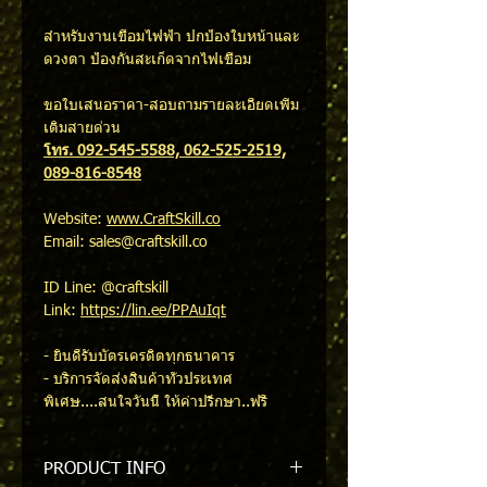
สำหรับงานเชื่อมไฟฟ้า ปกป้องใบหน้าและ
ดวงตา ป้องกันสะเก็ดจากไฟเชื่อม
ขอใบเสนอราคา-สอบถามรายละเอียดเพิ่ม
เติมสายด่วน
โทร. 092-545-5588, 062-525-2519,
089-816-8548
Website:
www.CraftSkill.co
Email: sales@craftskill.co
ID Line: @craftskill
Link:
https://lin.ee/PPAuIqt
- ยินดีรับบัตรเครดิตทุกธนาคาร
- บริการจัดส่งสินค้าทั่วประเทศ
พิเศษ....สนใจวันนี้ ให้คำปรึกษา..ฟรี
PRODUCT INFO