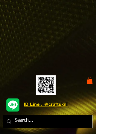
ID Line : @craftskill