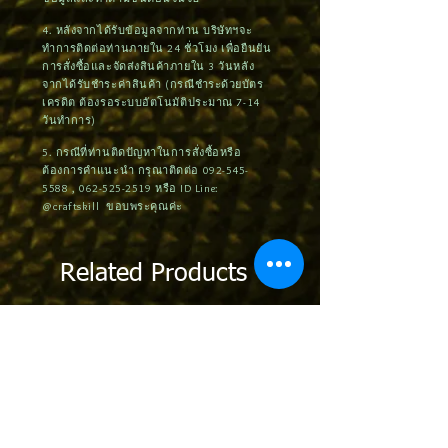
4. หลังจากได้รับข้อมูลจากท่าน บริษัทฯจะ
ทำการติดต่อท่านภายใน 24 ชั่วโมง เพื่อยืนยัน
การสั่งซื้อและจัดส่งสินค้าภายใน 3 วันหลัง
จากได้รับชำระค่าสินค้า (กรณีชำระด้วยบัตร
เครดิต ต้องรอระบบอัตโนมัติประมาณ 7-14
วันทำการ)
5. กรณีที่ท่านติดปัญหาในการสั่งซื้อหรือ
ต้องการคำแนะนำ กรุณาติดต่อ
092-545-
5588
,
062-525-2519
หรือ ID Line:
@craftskill ขอบพระคุณค่ะ
Related Products