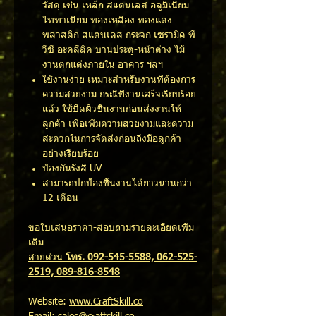
วัสดุ เช่น เหล็ก สแตนเลส อลูมิเนียม
ไททาเนียม ทองเหลือง ทองแดง
พลาสติก สแตนเลส กระจก เซรามิค พี
วีซี อะคลีลิค บานประตู-หน้าต่าง ไม้
งานตกแต่งภายใน อาคาร ฯลฯ
ใช้งานง่าย เหมาะสำหรับงานที่ต้องการ
ความสวยงาม กรณีที่งานเสร็จเรียบร้อย
แล้ว ใช้ปิดผิวชิ้นงานก่อนส่งงานให้
ลูกค้า เพื่อเพิ่มความสวยงามและความ
สะดวกในการจัดส่งก่อนถึงมือลูกค้า
อย่างเรียบร้อย
ป้องกันรังสี UV
สามารถปกป้องชิ้นงานได้ยาวนานกว่า
12 เดือน
ขอใบเสนอราคา-สอบถามรายละเอียดเพิ่ม
เติม
สายด่วน
โทร. 092-545-5588, 062-525-
2519, 089-816-8548
Website:
www.CraftSkill.co