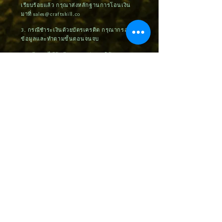
เรียบร้อยแล้ว กรุณาส่งหลักฐานการโอนเงิน
มาที่
sales@craftskill.co
3. กรณีชำระเงินด้วยบัตรเครดิต กรุณากรอก
ข้อมูลและทำตามขั้นตอนจนจบ
4. หลังจากได้รับข้อมูลจากท่าน บริษัทฯจะ
ทำการติดต่อท่านภายใน 24 ชั่วโมง เพื่อยืนยัน
การสั่งซื้อและจัดส่งสินค้าภายใน 3 วันหลัง
จากได้รับชำระค่าสินค้า (กรณีชำระด้วยบัตร
เครดิต ต้องรอระบบอัตโนมัติประมาณ 7-14
วันทำการ)
5. กรณีที่ท่านติดปัญหาในการสั่งซื้อหรือ
ต้องการคำแนะนำ กรุณาติดต่อ
092-545-
5588
,
062-525-2519
หรือ ID Line:
@craftskill ขอบพระคุณค่ะ
Related Products