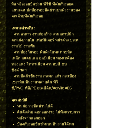
มือ หรือรอยขีดข่วน พีวีซี ฟิล์มกันรอยส
แตนเลส ปกป้องรอยขีดข่วนบนผิวงานของ
คุณด้วยฟิล์มกันรอย
เหมาะสำหรับ :
- งานอาคาร งานก่อสร้าง งานสถาปนิก
ตกแต่งภายใน เฟอร์นิเจอร์ หน้าต่าง ประตู
งานไม้ งานพื้น
- งานป้องกันรอย พื้นผิวโลหะ ทุกชนิด
เหล็ก สแตนเลส อลูมิเนียม ทองเหลือง
ทองแดง ไททาเนียม งานชุบสี-ชุบ
ซิงค์ ฯลฯ
- งานปิดผิวชิ้นงาน กระจก แก้ว กระเบื้อง
เซรามิค ชิ้นงานพลาสติก พีวี
ซี/PVC พีอี/PE อะคลีลิค/Acrylic ABS
คุณสมบัติ
ทนต่อการขีดข่วนได้ดี
ติดตั้งง่าย ลอกออกง่าย ไม่ทิ้งคราบกาว
หลังจากลอกออก
ป้องกันรอยขีดข่วนบนชิ้นงานได้ทุก