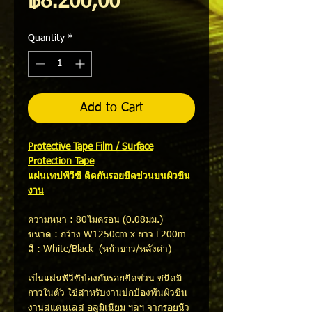
Price
฿8.200,00
Quantity
*
Add to Cart
Protective Tape Film / Surface
Protection Tape
แผ่นเทปพีวีซี ติดกันรอยขีดข่วนบนผิวชิ้น
งาน
ความหนา : 80ไมครอน (0.08มม.)
ขนาด : กว้าง W1250cm x ยาว L200m
สี : White/Black (หน้าขาว/หลังดำ)​
เป็นแผ่นพีวีซีป้องกันรอยขีดข่วน ชนิดมี
กาวในตัว ใช้สำหรับงานปกป้องพื้นผิวชิ้น
งานสแตนเลส อลูมิเนียม ฯลฯ จากรอยนิ้ว