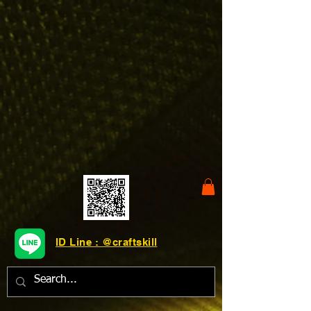
ID Line : @craftskill