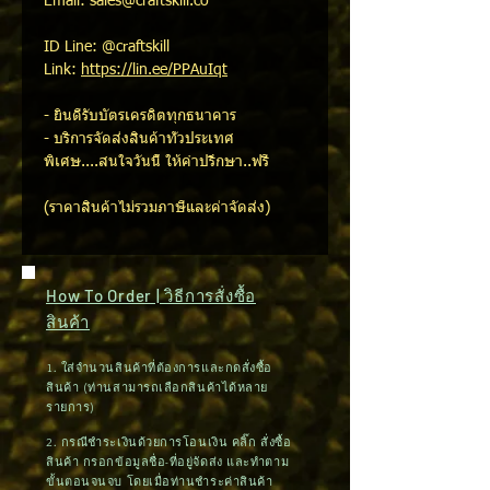
Email: sales@craftskill.co
ID Line: @craftskill
Link:
https://lin.ee/PPAuIqt
- ยินดีรับบัตรเครดิตทุกธนาคาร
- บริการจัดส่งสินค้าทั่วประเทศ
พิเศษ....สนใจวันนี้ ให้คำปรึกษา..ฟรี
(ราคาสินค้าไม่รวมภาษีและค่าจัดส่ง)
How To Order | วิธีการสั่งซื้อ
สินค้า
1. ใส่จำนวนสินค้าที่ต้องการและกดสั่งซื้อ
สินค้า (ท่านสามารถเลือกสินค้าได้หลาย
รายการ)
2. กรณีชำระเงินด้วยการโอนเงิน คลิ๊ก สั่งซื้อ
สินค้า กรอกข้อมูลชื่อ-ที่อยู่จัดส่ง และทำตาม
ขั้นตอนจนจบ โดยเมื่อท่านชำระค่าสินค้า