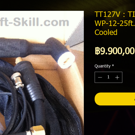
TT127V : T
WP-12-25ft
Cooled
฿9.900,00
Quantity
*