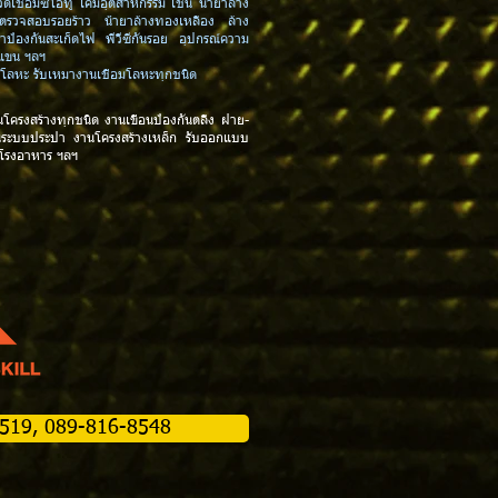
วดเชื่อมซีโอทู เคมีอุตสาหกรรม เช่น น้ำยาล้าง
ยาตรวจสอบรอยร้าว น้ำยาล้างทองเหลือง ล้าง
ยาป้องกันสะเก็ดไฟ พีวีซีกันรอย อุปกรณ์ความ
กแขน ฯลฯ
งตัดโลหะ รับเหมางานเชื่อมโลหะทุกชนิด
นโครงสร้างทุกชนิด
งานเขื่อนป้องกันตลิ่ง ฝาย-
นระบบประปา งานโครงสร้างเหล็ก รับออกแบบ
 โรงอาหาร
ฯลฯ
-2519, 089-816-8548