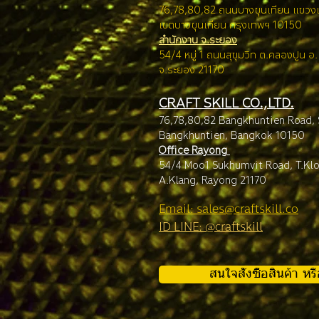
76,78,80,82 ถนนบางขุนเทียน แขว
เขตบางขุนเทียน กรุง
เทพฯ 10150
สำนักงาน จ.ระยอง
54/4 หมู่ 1 ถนนสุขุมวิท ต.คลองปูน อ
จ.ระยอง 21170
CRAFT SKILL CO.,LTD.
76,78,80,82 Bangkhuntien Road,
Bangkhuntien, Ba
ngkok 10150
Office Rayong
54/4 Moo1 Sukhumvit Road, T.Kl
A.Klang, Rayong 21170
Email: sales@craftskill.co
ID LINE: @craftskill
สนใจสั่งซื้อสินค้า