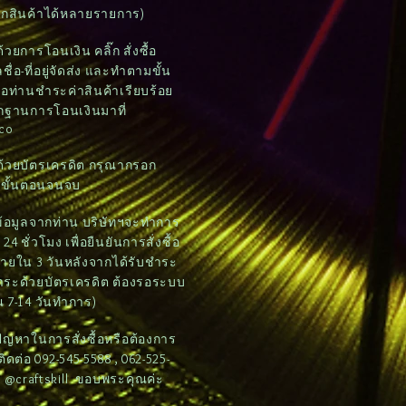
อกสินค้าได้หลายรายการ)
วยการโอนเงิน คลิ๊ก สั่งซื้อ
ชื่อ-ที่อยู่จัดส่ง และทำตามขั้น
อท่านชำระค่าสินค้าเรียบร้อย
ักฐานการโอนเงินมาที่
.co
ด้วยบัตรเครดิต กรุณากรอก
มขั้นตอนจนจบ
บข้อมูลจากท่าน บริษัทฯจะทำการ
4 ชั่วโมง เพื่อยืนยันการสั่งซื้อ
ภายใน 3 วันหลังจากได้รับชำระ
ชำระด้วยบัตรเครดิต ต้องรอระบบ
 7-14 วันทำการ)
ดปัญหาในการสั่งซื้อหรือต้องการ
ต่อ 092-545-5588 , 062-525-
e: @craftskill ขอบพระคุณค่ะ