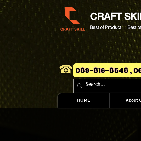
CRAFT
SKI
Best of Product Best of
☎
089-816-8548 , 0
HOME
About 