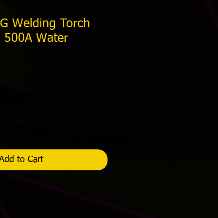
IG Welding Torch
. 500A Water
Price
Add to Cart