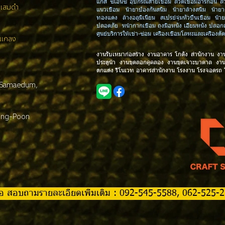
แก๊ส ซีเอ็นซี อุปกรณ์สายเชื่อม ลวดเชื่อมอาร์กอน ล
งแสมดำ
แนวเชื่อม น้ำยาป้องกันสนิม น้ำยาล้างสนิม น้ำ
ทองแดง ล้างอลูมิเนียม สเปรย์จุ่มหัวปืนเชื่อม น้ำ
ปลอดภัย หน้ากากเชื่อม ถุงมือหนัง เอี๊ยมหนัง ปลอ
ศูนย์บริการให้เช่า-ซ่อม เครื่องเชื่อมโลหะและเครื่อ
.แกลง
งานรับเหมาก่อสร้าง งานอาคาร โกดัง สำนักงาน งา
ประตูน้ำ งานขุดลอกคูคลอง งานขุดเจาะบาดาล งา
ตกแต่ง รีโนเวท อาคารสำนักงาน โรงงาน โรงจอดรถ
 Samaedum,
ong-Poon
 หรือ สอบถามรายละเอียดเพิ่มเติม : 092-545-5588, 062-525