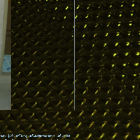
MPCTxx : Contact Tip 0.6-0.8-0.
กอน ตู้เชื่อมซีโอทู เครื่องตัดพลาสม่า เครื่องตัด