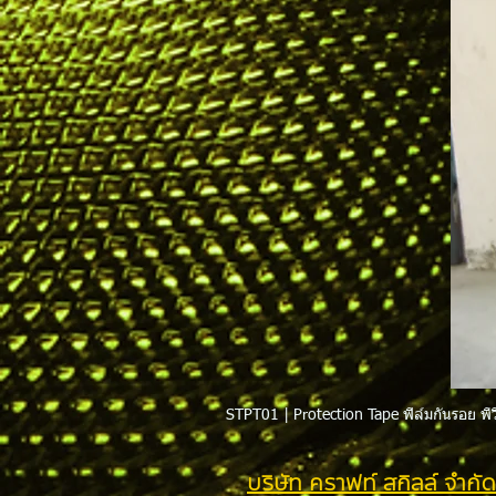
STPT01 | Protection Tape ฟิล์มกันรอย พีว
บริษัท คราฟท์ สกิลล์ จำกัด