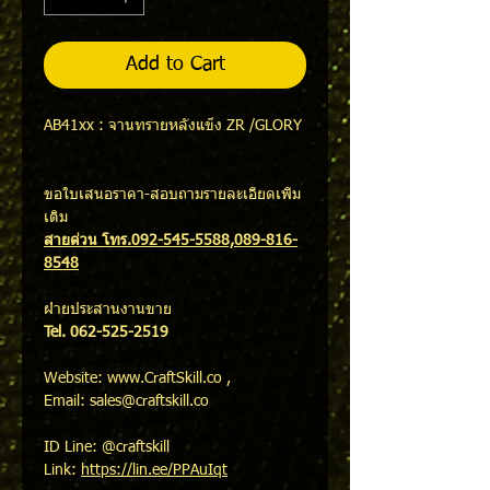
Add to Cart
AB41xx : จานทรายหลังแข็ง ZR /GLORY
ขอใบเสนอราคา-สอบถามรายละเอียดเพิ่ม
เติม
สายด่วน โทร.092-545-5588,089-816-
8548
ฝ่ายประสานงานขาย
Tel. 062-525-2519
Website: www.CraftSkill.co ,
Email: sales@craftskill.co
ID Line: @craftskill
Link:
https://lin.ee/PPAuIqt