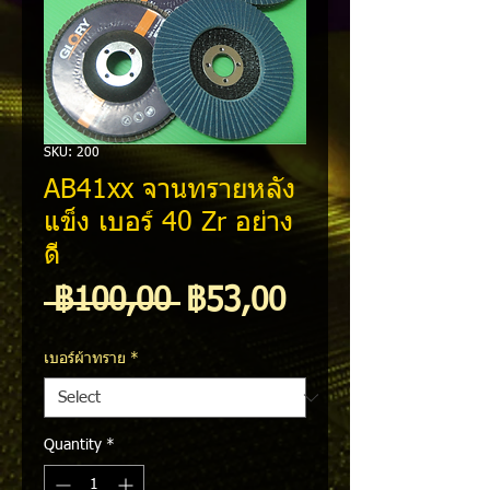
SKU: 200
AB41xx จานทรายหลัง
แข็ง เบอร์ 40 Zr อย่าง
ดี
Regular
Sale
 ฿100,00 
฿53,00
Price
Price
เบอร์ผ้าทราย
*
Quantity
*