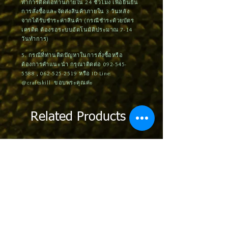
ทำการติดต่อท่านภายใน 24 ชั่วโมง เพื่อยืนยัน
การสั่งซื้อและจัดส่งสินค้าภายใน 3 วันหลัง
จากได้รับชำระค่าสินค้า (กรณีชำระด้วยบัตร
เครดิต ต้องรอระบบอัตโนมัติประมาณ 7-14
วันทำการ)
5. กรณีที่ท่านติดปัญหาในการสั่งซื้อหรือ
ต้องการคำแนะนำ กรุณาติดต่อ
092-545-
5588
,
062-525-2519
หรือ ID Line:
@craftskill ขอบพระคุณค่ะ
Related Products