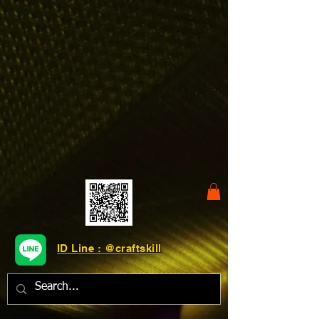
ID Line : @craftskill