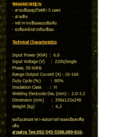
ชุดแถมมาตรฐาน
- สายเชื่อมธูปไฟฟ้า 5 เมตร
- สายดิน
- หน้ากากเชื่อมแบบมือจับ
- ถุงมือหนังสำหรับเชื่อม
Technical Characteristics
Input Power (KVA) : 6.0
Input Voltage (V) : 220V,Single
Phase, 50-60Hz
Range Output Current (A) : 10-160
Duty Cycle (%) : 80%
Insulation Class : H
Welding Electrode Dia. (mm) : 2.0-3.2
Dimension (mm) : 390x125x240
Weight (kg) : 6.3
ขอใบเสนอราคา-สอบถามรายละเอียดเพิ่ม
เติม
สายด่วน โทร.092-545-5588,089-816-