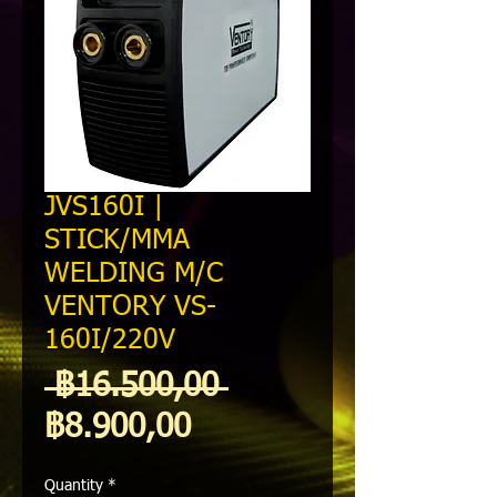
JVS160I |
STICK/MMA
WELDING M/C
VENTORY VS-
160I/220V
Regular
 ฿16.500,00 
Sale
Price
฿8.900,00
Price
Quantity
*