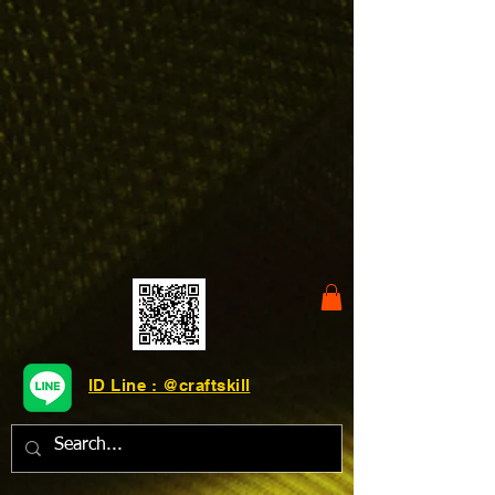
ID Line : @craftskill