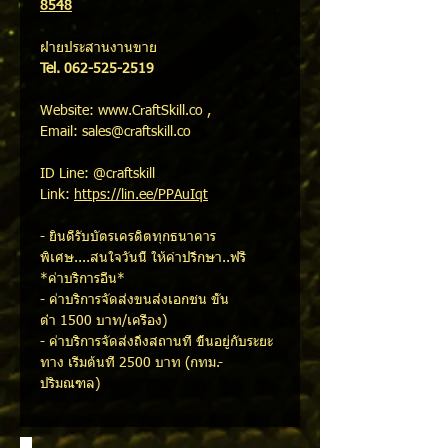
8548
ฝ่ายประสานงานขาย
Tel. 062-525-2519
Website: www.CraftSkill.co ,
Email: sales@craftskill.co
ID Line: @craftskill
Link:
https://lin.ee/PPAuIqt
- ยินดีรับบัตรเครดิตทุกธนาคาร
พิเศษ....สนใจวันนี้ ให้คำปรึกษา..ฟรี
*ค่าบริการอื่น*
- ค่าบริการจัดส่งขนส่งเอกชน ขั้น
ต่ำ 1500 บาท/เครื่อง)
- ค่าบริการจัดส่งถึงสถานที่ ขึ้นอยู่กับระยะ
ทาง เริ่มต้นที่ 2500 บาท (กทม.-
ปริมณฑล)