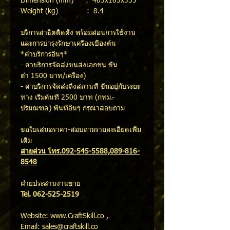
Dimension (mm) : 405x165x335
Weight (kg) : 8.4
บริการสาธิตติดตั้ง พร้อมสอนการใช้งาน
และการบำรุงรักษาเครื่องเบื้องต้น
*ค่าบริการอื่นๆ*
- ค่าบริการจัดส่งขนส่งเอกชน ขั้น
ต่ำ 1500 บาท/เครื่อง)
- ค่าบริการจัดส่งถึงสถานที่ ขึ้นอยู่กับระยะ
ทาง เริ่มต้นที่ 2500 บาท (กทม.-
ปริมณฑล) พื้นที่อื่นๆ กรุณาสอบถาม
ขอใบเสนอราคา-สอบถามรายละเอียดเพิ่ม
เติม
สายด่วน โทร.092-545-5588,089-816-
8548
ฝ่ายประสานงานขาย
Tel. 062-525-2519
Website: www.CraftSkill.co ,
Email: sales@craftskill.co