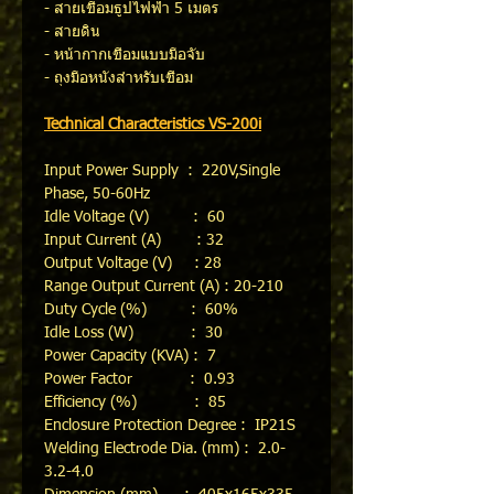
- สายเชื่อมธูปไฟฟ้า 5 เมตร
- สายดิน
- หน้ากากเชื่อมแบบมือจับ
- ถุงมือหนังสำหรับเชื่อม
Technical Characteristics VS-200i
Input Power Supply : 220V,Single
Phase, 50-60Hz
Idle Voltage (V) : 60
Input Current (A) : 32
Output Voltage (V) : 28
Range Output Current (A) : 20-210
Duty Cycle (%) : 60%
Idle Loss (W) : 30
Power Capacity (KVA) : 7
Power Factor : 0.93
Efficiency (%) : 85
Enclosure Protection Degree : IP21S
Welding Electrode Dia. (mm) : 2.0-
3.2-4.0