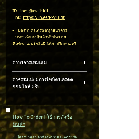
ID Line: @craftskill
Link:
https://lin.ee/PPAuIqt
- ยินดีรับบัตรเครดิตทุกธนาคาร
- บริการจัดส่งสินค้าทั่วประเทศ
พิเศษ....สนใจวันนี้ ให้คำปรึกษา..ฟรี
ค่าบริการเพิ่มเติม
- ค่าบริการจัดส่งขนส่งเอกชน ขั้น
ค่าธรรมเนียมการใช้บัตรเครดิต
ต่ำ 1500 บาท/เครื่อง)
ออนไลน์ 5%
- ค่าบริการจัดส่งถึงสถานที่ ขึ้นอยู่กับระยะ
ทาง เริ่มต้นที่ 2500 บาท (กทม.-
ปริมณฑล)
How To Order | วิธีการสั่งซื้อ
สินค้า
1. ใส่จำนวนสินค้าที่ต้องการและกดสั่งซื้อ