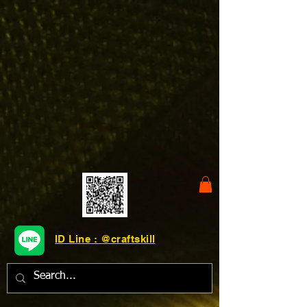
ID Line : @craftskill