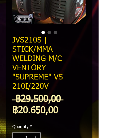
JVS210S |
STICK/MMA
WELDING M/C
VENTORY
"SUPREME" VS-
210I/220V
Regular
 ฿29.500,00 
Sale
Price
฿20.650,00
Price
Quantity
*