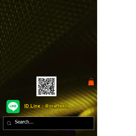
ID Line : @craftskill