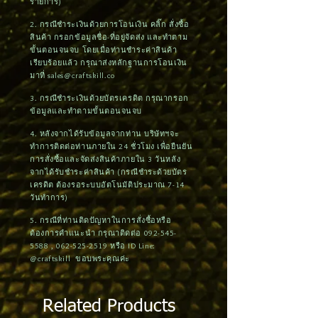
รายการ)
2. กรณีชำระเงินด้วยการโอนเงิน คลิ๊ก สั่งซื้อ
สินค้า กรอกข้อมูลชื่อ-ที่อยู่จัดส่ง และทำตาม
ขั้นตอนจนจบ โดยเมื่อท่านชำระค่าสินค้า
เรียบร้อยแล้ว กรุณาส่งหลักฐานการโอนเงิน
มาที่
sales@craftskill.co
3. กรณีชำระเงินด้วยบัตรเครดิต กรุณากรอก
ข้อมูลและทำตามขั้นตอนจนจบ
4. หลังจากได้รับข้อมูลจากท่าน บริษัทฯจะ
ทำการติดต่อท่านภายใน 24 ชั่วโมง เพื่อยืนยัน
การสั่งซื้อและจัดส่งสินค้าภายใน 3 วันหลัง
จากได้รับชำระค่าสินค้า (กรณีชำระด้วยบัตร
เครดิต ต้องรอระบบอัตโนมัติประมาณ 7-14
วันทำการ)
5. กรณีที่ท่านติดปัญหาในการสั่งซื้อหรือ
ต้องการคำแนะนำ กรุณาติดต่อ
092-545-
5588
,
062-525-2519
หรือ ID Line:
@craftskill ขอบพระคุณค่ะ
Related Products