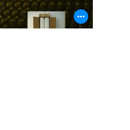
STPT01 | Protection Tape ฟิล์มกันรอย
MPCTxx : Contact Tip 0.6-0.
พีวีซีป้องกันรอยขีดข่วน สีขาว/ดำ
1.0-1.2-1.6mm. for Pana/O
M6*45 (1/10pcs.)
บริษัท คราฟท์ สกิลล์ จำกัด
76,78,80,82 ถนนบางขุนเทียน แขวงแสมดำ
เขตบางขุนเทียน กรุง
เทพฯ 10150
สำนักงาน จ.ระยอง
54/4 หมู่ 1 ถนนสุขุมวิท ต.คลองปูน อ.แกลง จ.ระยอง 21170
CRAFT SKILL CO.,LTD.
76,78,80,82 Bangkhuntien Road, Samaedum,