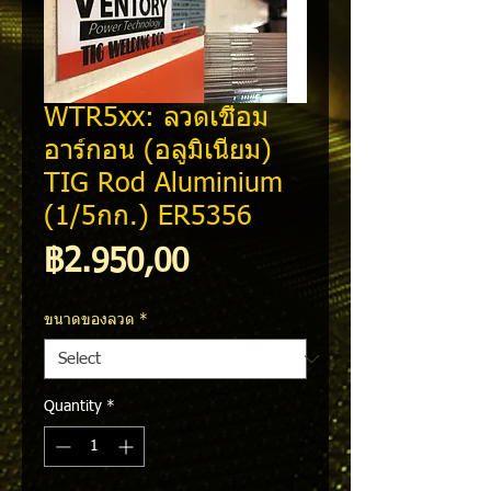
WTR5xx: ลวดเชื่อม
อาร์กอน (อลูมิเนียม)
TIG Rod Aluminium
(1/5กก.) ER5356
Price
฿2.950,00
ขนาดของลวด
*
Quantity
*