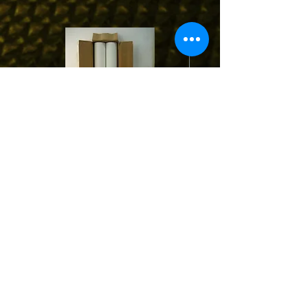
STPT01 | Protection Tape ฟิล์มกันรอย
MPCTxx : Contact Tip 0.6-0.
พีวีซีป้องกันรอยขีดข่วน สีขาว/ดำ
1.0-1.2-1.6mm. for Pana/O
M6*45 (1/10pcs.)
บริษัท คราฟท์ สกิลล์ จำกัด
76,78,80,82 ถนนบางขุนเทียน แขวงแสมดำ
เขตบางขุนเทียน กรุง
เทพฯ 10150
สำนักงาน จ.ระยอง
54/4 หมู่ 1 ถนนสุขุมวิท ต.คลองปูน อ.แกลง จ.ระยอง 21170
CRAFT SKILL CO.,LTD.
76,78,80,82 Bangkhuntien Road, Samaedum,