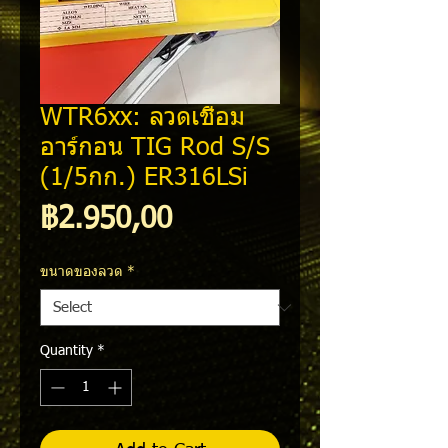
WTR6xx: ลวดเชื่อม
อาร์กอน TIG Rod S/S
(1/5กก.) ER316LSi
Price
฿2.950,00
ขนาดของลวด
*
Quantity
*