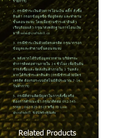
รายการ)
2. กรณีชำระเงินด้วยการโอนเงิน คลิ๊ก สั่งซื้อ
สินค้า กรอกข้อมูลชื่อ-ที่อยู่จัดส่ง และทำตาม
ขั้นตอนจนจบ โดยเมื่อท่านชำระค่าสินค้า
เรียบร้อยแล้ว กรุณาส่งหลักฐานการโอนเงิน
มาที่
sales@craftskill.co
3. กรณีชำระเงินด้วยบัตรเครดิต กรุณากรอก
ข้อมูลและทำตามขั้นตอนจนจบ
4. หลังจากได้รับข้อมูลจากท่าน บริษัทฯจะ
ทำการติดต่อท่านภายใน 24 ชั่วโมง เพื่อยืนยัน
การสั่งซื้อและจัดส่งสินค้าภายใน 3 วันหลัง
จากได้รับชำระค่าสินค้า (กรณีชำระด้วยบัตร
เครดิต ต้องรอระบบอัตโนมัติประมาณ 7-14
วันทำการ)
5. กรณีที่ท่านติดปัญหาในการสั่งซื้อหรือ
ต้องการคำแนะนำ กรุณาติดต่อ
092-545-
5588
,
062-525-2519
หรือ ID Line:
@craftskill ขอบพระคุณค่ะ
Related Products