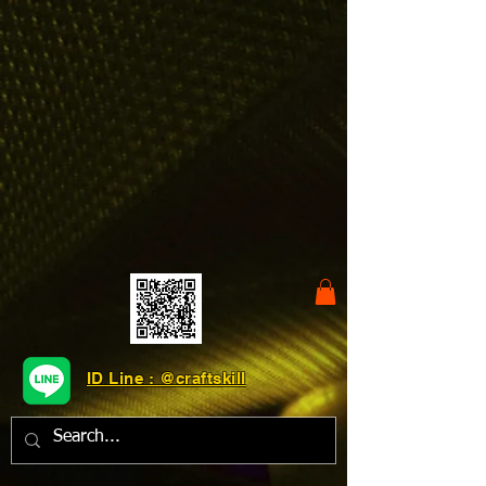
ID Line : @craftskill