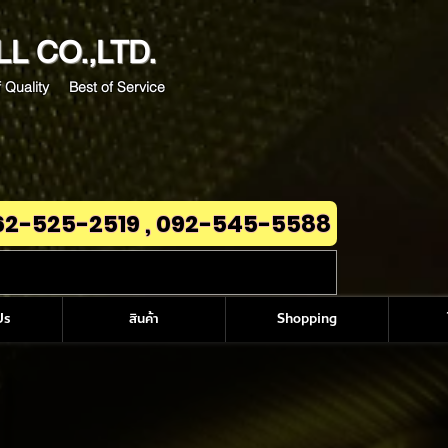
LL
CO.,LTD.
 Quality Best of Service
62-525-2519 , 092-545-5588
Us
สินค้า
Shopping