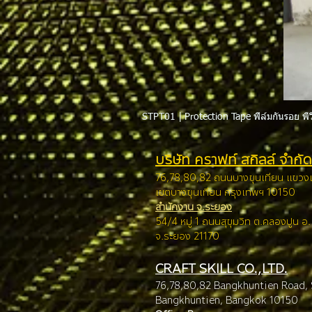
STPT01 | Protection Tape ฟิล์มกันรอย พีว
บริษัท คราฟท์ สกิลล์ จำกัด
76,78,80,82 ถนนบางขุนเทียน แขว
เขตบางขุนเทียน กรุง
เทพฯ 10150
สำนักงาน จ.ระยอง
54/4 หมู่ 1 ถนนสุขุมวิท ต.คลองปูน อ
จ.ระยอง 21170
CRAFT SKILL CO.,LTD.
76,78,80,82 Bangkhuntien Road,
Bangkhuntien, Ba
ngkok 10150