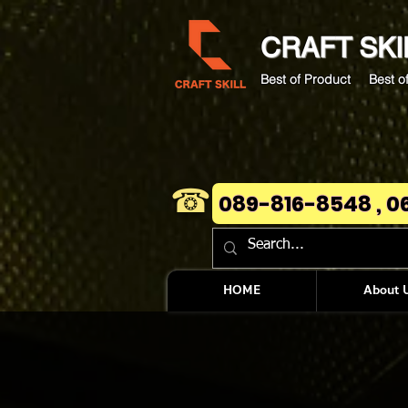
CRAFT
SKI
Best of Product Best of
☎
089-816-8548 , 0
HOME
About 