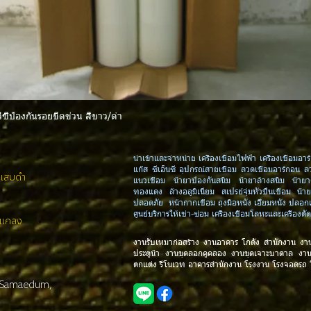
ีซีป้องกันรอยขีดข่วน สีขาว/ดำ
Quick View
นำเข้าและจำหน่าย เครื่องเชื่อมไฟฟ้า เครื่องเชื่อมอาร์
แก๊ส ซีเอ็นซี อุปกรณ์สายเชื่อม ลวดเชื่อมอาร์กอน ล
งแสมดำ
แนวเชื่อม น้ำยาป้องกันสนิม น้ำยาล้างสนิม น้ำ
ทองแดง ล้างอลูมิเนียม สเปรย์จุ่มหัวปืนเชื่อม น้ำ
ปลอดภัย หน้ากากเชื่อม ถุงมือหนัง เอี๊ยมหนัง ปลอ
ศูนย์บริการให้เช่า-ซ่อม เครื่องเชื่อมโลหะและเครื่อ
.แกลง
งานรับเหมาก่อสร้าง งานอาคาร โกดัง สำนักงาน งา
ประตูน้ำ งานขุดลอกคูคลอง งานขุดเจาะบาดาล งา
ตกแต่ง รีโนเวท อาคารสำนักงาน โรงงาน โรงจอดรถ
 Samaedum,