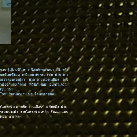
MPCTxx : Contact Tip 0.6-0.8-0.
กอน ตู้เชื่อมซีโอทู เครื่องตัดพลาสม่า เครื่องตัด
วดเชื่อมซีโอทู เคมีอุตสาหกรรม เช่น น้ำยาล้าง
ยาตรวจสอบรอยร้าว น้ำยาล้างทองเหลือง ล้าง
ยาป้องกันสะเก็ดไฟ พีวีซีกันรอย อุปกรณ์ความ
กแขน ฯลฯ
งตัดโลหะ รับเหมางานเชื่อมโลหะทุกชนิด
นโครงสร้างทุกชนิด
งานเขื่อนป้องกันตลิ่ง ฝาย-
นระบบประปา งานโครงสร้างเหล็ก รับออกแบบ
 โรงอาหาร
ฯลฯ