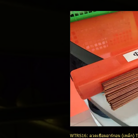
WTRS16: ลวดเชื่อมอาร์กอน (เหล็ก) 